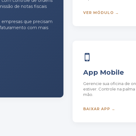
na com controle de ordens
missão de notas fiscais
VER MÓDULO →
 e empresas que precisam
e faturamento com mais
App Mobile
Gerencie sua oficina de o
estiver. Controle na palma
mão.
BAIXAR APP →