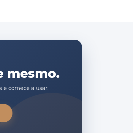
je mesmo.
s e comece a usar.