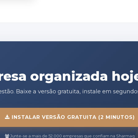
esa organizada ho
estão. Baixe a versão gratuita, instale em segundo
INSTALAR VERSÃO GRATUITA (2 MINUTOS)
Junte-se a mais de 52.000 empresas que confiam na Sharmaq